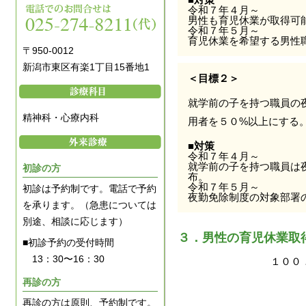
令和７年４月～
男性も育児休業が取得可
令和７年５月～
育児休業を希望する男性
〒950-0012
新潟市東区有楽1丁目15番地1
＜目標２＞
就学前の子を持つ職員の
精神科・心療内科
用者を５０%以上にする
■対策
令和７年４月～
就学前の子を持つ職員は
初診の方
布。
令和７年５月～
初診は予約制です。電話で予約
夜勤免除制度の対象部署
を承ります。（急患については
別途、相談に応じます）
３．男性の育児休業取
■初診予約の受付時間
13：30〜16：30
１００．
再診の方
再診の方は原則、予約制です。